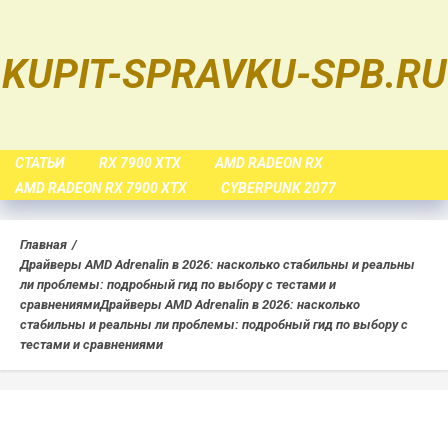
Skip
to
KUPIT-SPRAVKU-SPB.RU
content
СТАТЬИ
RX 7900 XTX
AMD RADEON RX
AMD RADEON RX 7900 XTX
CYBERPUNK 2077
Главная
Драйверы AMD Adrenalin в 2026: насколько стабильны и реальны
ли проблемы: подробный гид по выбору с тестами и
сравнениями
Драйверы AMD Adrenalin в 2026: насколько
стабильны и реальны ли проблемы: подробный гид по выбору с
тестами и сравнениями