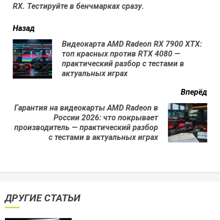
RX. Тестируйте в бенчмарках сразу.
читать
Назад
еще
Видеокарта AMD Radeon RX 7900 XTX:
топ красных против RTX 4080 —
Пр
практический разбор с тестами в
нов
актуальных играх
Вперёд
Гарантия на видеокарты AMD Radeon в
России 2026: что покрывает
Next
производитель — практический разбор
post:
с тестами в актуальных играх
ДРУГИЕ СТАТЬИ